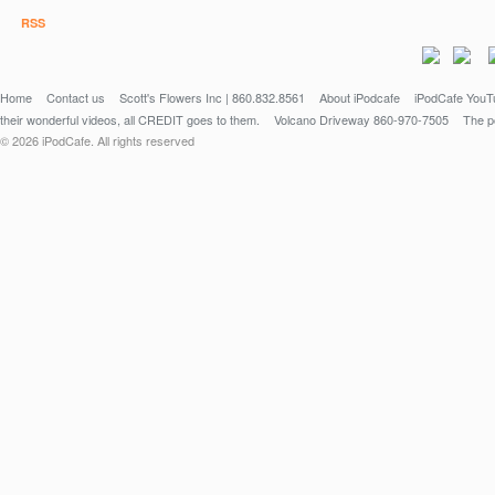
l'exception des téléphones mobiles.
RSS
Clique sur mon lien pour découvrir des produits incroyables sur AliExpress et u
réductions supplémentaires ! ???? Les codes s'appliquent aux produits affiliés
Home
Contact us
Scott's Flowers Inc | 860.832.8561
About iPodcafe
iPodCafe YouTu
their wonderful videos, all CREDIT goes to them.
Volcano Driveway 860-970-7505
The po
Codes promo :
© 2026 iPodCafe. All rights reserved
$3 de réduction pour les commandes de plus de $29 :【IFPU0JZV】
$6 de réduction pour les commandes de plus de $59 :【IFPN3CIJ】
$9 de réduction pour les commandes de plus de $89 :【IFPXJYWL】
$16 de réduction pour les commandes de plus de $149 :【IFPDOP79】
$23 de réduction pour les commandes de plus de $199 :【IFPAINSA】
$30 de réduction pour les commandes de plus de $269 :【IFPF2OLK】
$40 de réduction pour les commandes de plus de $369 :【IFPUOEC0】
$50 de réduction pour les commandes de plus de $469 :【IFPLFLNH】
$60 de réduction pour les commandes de plus de $599 :【IFPJUVMI】
$70 de réduction pour les commandes de plus de $699 :【IFP8RI6K】
#aliexpresshaul
AliExpress charger : https://s.click.aliexpress.com/e/_DEbfz5D
AliExpress protective case : https://s.click.aliexpress.com/e/_DcQCYRD or this o
https://s.click.aliexpress.com/e/_DBeEObr